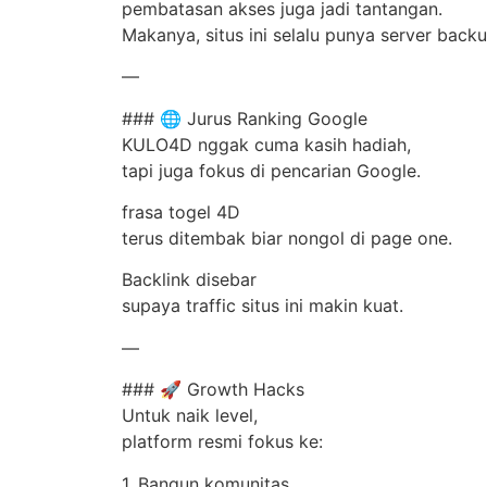
pembatasan akses juga jadi tantangan.
Makanya, situs ini selalu punya server backu
—
### 🌐 Jurus Ranking Google
KULO4D nggak cuma kasih hadiah,
tapi juga fokus di pencarian Google.
frasa togel 4D
terus ditembak biar nongol di page one.
Backlink disebar
supaya traffic situs ini makin kuat.
—
### 🚀 Growth Hacks
Untuk naik level,
platform resmi fokus ke:
1. Bangun komunitas