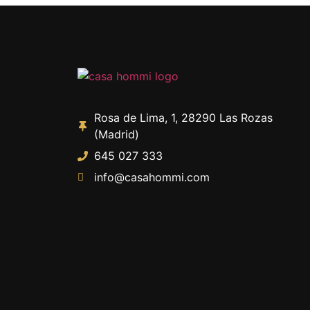
Rosa de Lima, 1, 28290 Las Rozas
(Madrid)
645 027 333
info@casahommi.com