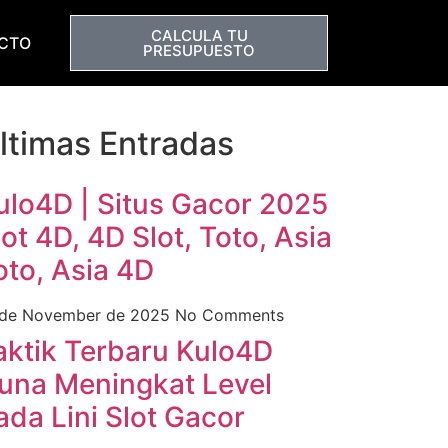
CALCULA TU
CTO
PRESUPUESTO
ltimas Entradas
ulo4D | Situs Gacor 2025
lot 4D, 4D Slot, Toto, Asia
oto, Asia 4D
 de November de 2025
No Comments
aktik Terbaru Kulo4D
una Meningkat Level
ada Lini Slot Gacor